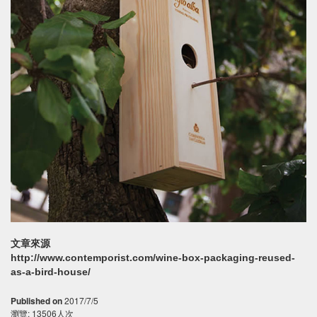
文章來源
http://www.contemporist.com/wine-box-packaging-reused-
as-a-bird-house/
Published on
2017/7/5
瀏覽: 13506人次