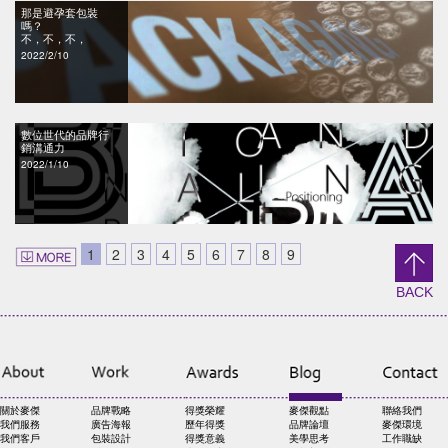
那是避孕套包裝
嗎？
不，不，不，
2022/2/10
數位世代的品牌行
銷溝通力
2022/1/10
1
2
3
4
5
6
7
8
9
BACK
關於麥傑
品牌戰略
得獎榮耀
麥傑觀點
聯絡我們
我們服務
廣告海報
歷年得獎
品牌論壇
麥傑環境
我們客戶
包裝設計
得獎意義
美學思考
工作職缺