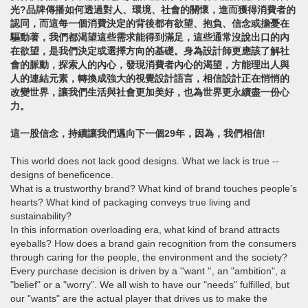
光?品牌傳播如何透過對人、環境、社會的關懷，進而獲得消費者的
認同，而這每一個消費決定的背後都有欲望、抱負、信念或擔憂在
驅動著，我們都渴望這些需求能得到滿足，這些通常沒說出口的內
在欲望，是我們決定或選擇方向的基礎。身為設計師更應該了解社
會的脈動，探索人的內心，發現消費者內心的渴望，方能理出人與
人的連結元素，轉換成強大的視覺設計語言，相信設計正在悄悄的
改變世界，讓我們生活與社會更加美好，也為世界更永續盡一份心
力。
這一股信念，持續讓我們邁向下一個29年，因為，我們相信!
This world does not lack good designs. What we lack is true --
designs of beneficence.
What is a trustworthy brand? What kind of brand touches people’s
hearts? What kind of packaging conveys true living and
sustainability?
In this information overloading era, what kind of brand attracts
eyeballs? How does a brand gain recognition from the consumers
through caring for the people, the environment and the society?
Every purchase decision is driven by a ''want '', an "ambition", a
"belief" or a "worry”. We all wish to have our "needs" fulfilled, but
our "wants" are the actual player that drives us to make the