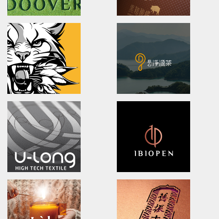
XueHuaZhai
OPPO MEDICAL
brand identity/logo design/packaging
Advertising/Poster Design/P
雪花齋豐原餅舖/品牌形象識別/包裝設計
歐柏醫療/全球主視覺/產品策略/海
DOOVER
BLACK BRIDGE
Brand Identity.Packaging.Logo design.
logo Design/Packaging Des
茶裡藏醫/品牌策略/包裝設計/品牌識別
黑橋牌黑豬秘饌/產品識別/包裝設計
NA LIAN BADMINTON TEAM
Ching Yuan tea
brand identity/logo design
brand identity/logo design/p
澄涼羽毛球隊/品牌識別形象策略
慈心淨源茶/品牌探索.識別/包裝設