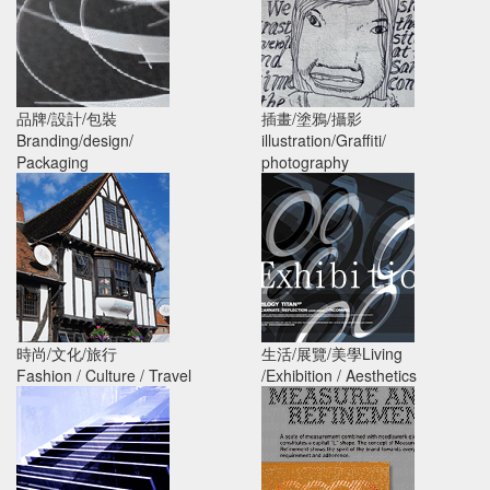
品牌/設計/包裝
插畫/塗鴉/攝影
全球包裝設計趨勢
2021年全球最佳日曆
Branding/design/
illustration/Graffiti/
PACKAGING
設計,你喜歡哪一款?
Packaging
photography
TRENDS
illustration/Graffiti
時尚/文化/旅行
生活/展覽/美學Living
直升機變成獨特的酒店
有愛，放馬過來!百大
Fashion / Culture / Travel
/Exhibition / Aesthetics
房間
名人創作公益展
Fashion / Culture /
Exhibition / Aesthetics
Travel