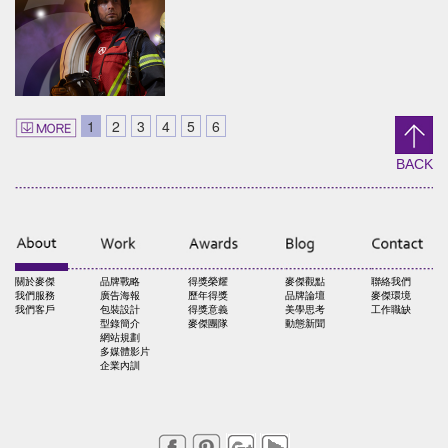
design/packaging/Digital Ma
安口食品機械/品牌識別/包裝設計/行銷規範
員林食品百年仙草/品牌形象識別/
形象
1
2
3
4
5
6
DANCING PLUM
Shieun_Ta
brand identity/logo design/packaging
brand identity/logo design/p
BACK
信義鄉農會/梅子跳舞/產品識別/包裝設計/宣傳影
上森實業/品牌識別/包裝設計/行銷
片
關於麥傑
品牌戰略
得獎榮耀
麥傑觀點
聯絡我們
SUPER ARMOR
我們服務
廣告海報
歷年得獎
品牌論壇
麥傑環境
我們客戶
包裝設計
得獎意義
美學思考
工作職缺
SUPER ARMOR
型錄簡介
麥傑團隊
動態新聞
網站規劃
開廣集團/SUPER ARMOR/品牌形象識別/產品拍
多媒體影片
攝策略
企業內訓