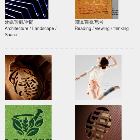
建築/景觀/空間
閱讀/觀察/思考
3D廢料設計美學
GOOD IDEA 4收錄麥
Architecture / Landscape /
Reading / viewing / thinking
Architecture /
傑廣告作品
Space
Landscape / Space
Reading / viewing /
thinking