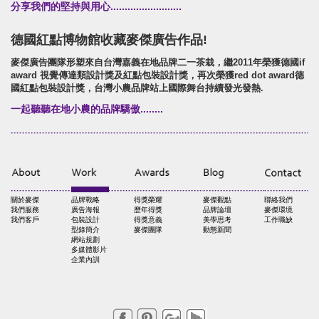
分享我們的堅持與用心.........................
德國紅點博物館收藏麥傑廣告作品!
麥傑廣告團隊形塑來自台灣嘉義在地品牌二一茶栽，繼2011年榮獲德國if
award 視覺傳達類設計獎及紅點包裝設計獎，再次榮獲red dot award德
國紅點包裝設計獎，台灣小農品牌站上國際舞台持續發光發熱.
一起聽聽在地小農的品牌驕傲........
關於麥傑
品牌戰略
得獎榮耀
麥傑觀點
聯絡我們
我們服務
廣告海報
歷年得獎
品牌論壇
麥傑環境
我們客戶
包裝設計
得獎意義
美學思考
工作職缺
型錄簡介
麥傑團隊
動態新聞
網站規劃
多媒體影片
企業內訓