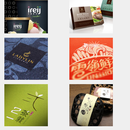
Ching Yuan tea
U-need Chicken
brand identity/logo design/packaging
Poster.Branding.packaging.
慈心淨源茶/品牌探索.識別/包裝設計/網頁設計
立瑞畜產/雲嶺鮮雞/產品形象/海報
ireij Italy Gelato
ORINAT FOOD
Brand Identity.Poster.Print.Website
Branding.packaging.marketi
艾蕾優格/品牌識別/包裝/網頁/海報設計
原味恰恰/品牌識別/包裝設計/行銷