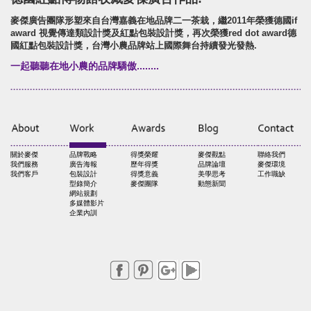
麥傑廣告團隊形塑來自台灣嘉義在地品牌二一茶栽，繼2011年榮獲德國if
award 視覺傳達類設計獎及紅點包裝設計獎，再次榮獲red dot award德
國紅點包裝設計獎，台灣小農品牌站上國際舞台持續發光發熱.
一起聽聽在地小農的品牌驕傲........
關於麥傑
品牌戰略
得獎榮耀
麥傑觀點
聯絡我們
我們服務
廣告海報
歷年得獎
品牌論壇
麥傑環境
我們客戶
包裝設計
得獎意義
美學思考
工作職缺
型錄簡介
麥傑團隊
動態新聞
網站規劃
多媒體影片
企業內訓