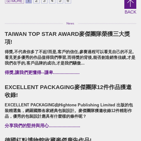
信義鄉農會/梅子跳舞/產品識別/包裝設計/宣傳影
上森實業/品牌識別/包裝設計/行銷
片
BACK
TAIWAN TOP STAR AWARD麥傑團隊榮獲三大獎
SUPER ARMOR
項!
SUPER ARMOR
得獎,不代表你多了不起!而是,客戶的信任,參賽過程可以看見自己的不足,
開廣集團/SUPER ARMOR/品牌形象識別/產品拍
看見更多優秀的作品值得我們學習,而得獎的背後,能否創造銷售佳績,才是
攝策略
我們在乎的,客戶品牌的成功,才是我們驕傲...
得獎,讓我們更懂得--謙卑.....................
EXCELLENT PACKAGING麥傑團隊12件作品獲邀
收錄!
EXCELLENT PACKAGING由Hightone Publishing Limited 出版的包
裝精選集，網羅國際各家經典包裝設計。麥傑團隊獲邀收錄12件精彩作
品，優秀的包裝設計應具有什麼樣的條件呢？
分享我們的堅持與用心.........................
德國紅點博物館收藏麥傑廣告作品!