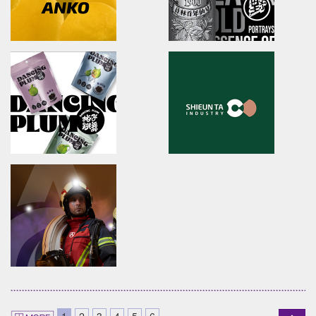
LahQuest
JIU ZHEN NAN
LahQuest
brand identity/packaging
哈囉地球/品牌形象識別/減碳包裝策略/品牌定位
舊振南/品牌識別規範手冊/品牌系
Anko
YUAN LIN FOOD
brand identity/logo design/packaging
brand identity/logo
design/packaging/Digital Ma
安口食品機械/品牌識別/包裝設計/行銷規範
員林食品百年仙草/品牌形象識別/
形象
DANCING PLUM
Shieun_Ta
brand identity/logo design/packaging
brand identity/logo design/p
1
2
3
4
5
6