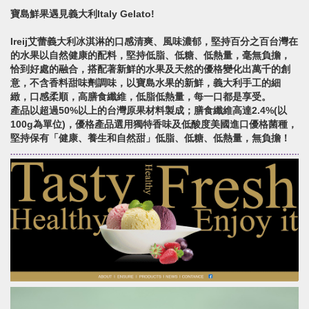
寶島鮮果遇見義大利Italy Gelato!
Ireij艾蕾義大利冰淇淋的口感清爽、風味濃郁，堅持百分之百台灣在
的水果以自然健康的配料，堅持低脂、低糖、低熱量，毫無負擔，
恰到好處的融合，搭配著新鮮的水果及天然的優格變化出萬千的創
意，不含香料甜味劑調味，以寶島水果的新鮮，義大利手工的細
緻，口感柔順，高膳食纖維，低脂低熱量，每一口都是享受。
產品以超過50%以上的台灣原果材料製成；膳食纖維高達2.4%(以
100g為單位)，優格產品選用獨特香味及低酸度美國進口優格菌種，
堅持保有「健康、養生和自然甜」低脂、低糖、低熱量，無負擔！