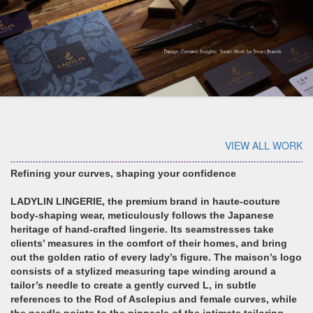
VIEW ALL WORK
Refining your curves, shaping your confidence
LADYLIN LINGERIE, the premium brand in haute-couture
body-shaping wear, meticulously follows the Japanese
heritage of hand-crafted lingerie. Its seamstresses take
clients’ measures in the comfort of their homes, and bring
out the golden ratio of every lady’s figure. The maison’s logo
consists of a stylized measuring tape winding around a
tailor’s needle to create a gently curved L, in subtle
references to the Rod of Asclepius and female curves, while