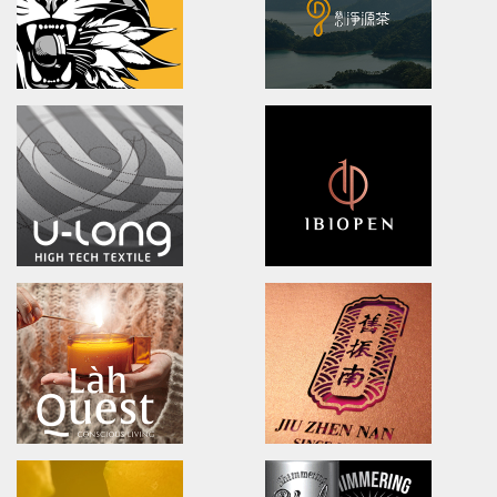
雪花齋豐原餅舖/品牌形象識別/包裝設計
歐柏醫療/全球主視覺/產品策略/海
DOOVER
BLACK BRIDGE
Brand Identity.Packaging.Logo design.
logo Design/Packaging Des
茶裡藏醫/品牌策略/包裝設計/品牌識別
黑橋牌黑豬秘饌/產品識別/包裝設計
NA LIAN BADMINTON TEAM
Ching Yuan tea
brand identity/logo design
brand identity/logo design/p
澄涼羽毛球隊/品牌識別形象策略
慈心淨源茶/品牌探索.識別/包裝設
U-long
ibiopen