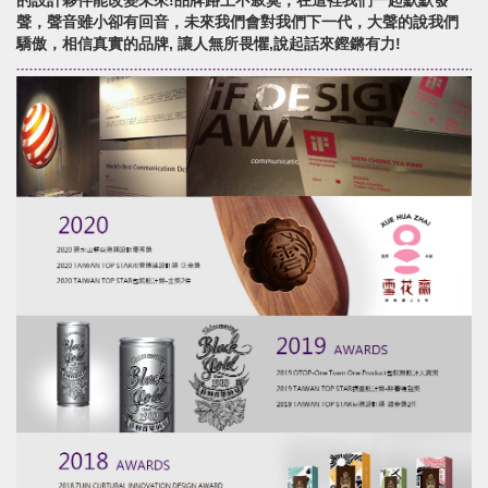
的設計夥伴能改變未來!品牌路上不寂寞，在這裡我們一起默默發
聲，聲音雖小卻有回音，未來我們會對我們下一代，大聲的說我們
驕傲，相信真實的品牌, 讓人無所畏懼,說起話來鏗鏘有力!