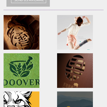
XueHuaZhai
OPPO MEDICAL
brand identity/logo design/packaging
Advertising/Poster Design/P