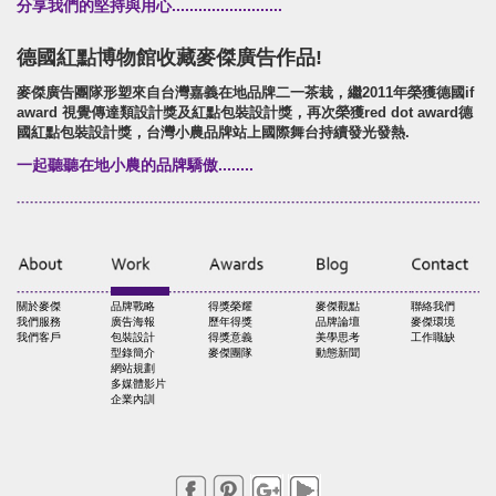
分享我們的堅持與用心.........................
德國紅點博物館收藏麥傑廣告作品!
麥傑廣告團隊形塑來自台灣嘉義在地品牌二一茶栽，繼2011年榮獲德國if
award 視覺傳達類設計獎及紅點包裝設計獎，再次榮獲red dot award德
國紅點包裝設計獎，台灣小農品牌站上國際舞台持續發光發熱.
一起聽聽在地小農的品牌驕傲........
關於麥傑
品牌戰略
得獎榮耀
麥傑觀點
聯絡我們
我們服務
廣告海報
歷年得獎
品牌論壇
麥傑環境
我們客戶
包裝設計
得獎意義
美學思考
工作職缺
型錄簡介
麥傑團隊
動態新聞
網站規劃
多媒體影片
企業內訓