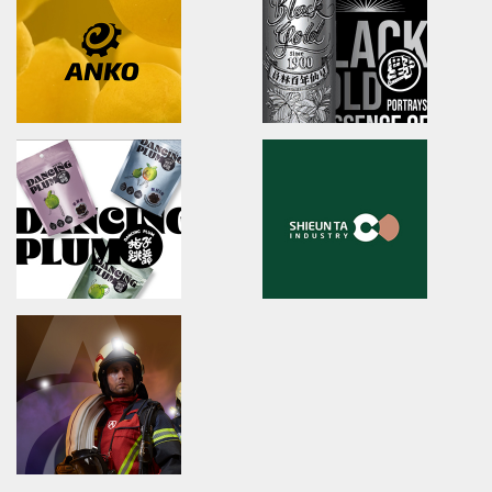
brand identity/logo design/packaging
brand identity/logo design/p
友良紡織/品牌識別/包裝設計/行銷規範
ibiopen/品牌識別/包裝設計/行銷
LahQuest
JIU ZHEN NAN
LahQuest
brand identity/packaging
哈囉地球/品牌形象識別/減碳包裝策略/品牌定位
舊振南/品牌識別規範手冊/品牌系
Anko
YUAN LIN FOOD
brand identity/logo design/packaging
brand identity/logo
design/packaging/Digital Ma
安口食品機械/品牌識別/包裝設計/行銷規範
員林食品百年仙草/品牌形象識別/
形象