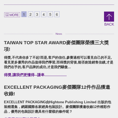
DANCING PLUM
Shieun_Ta
brand identity/logo design/packaging
brand identity/logo design/p
1
2
3
4
5
6
信義鄉農會/梅子跳舞/產品識別/包裝設計/宣傳影
上森實業/品牌識別/包裝設計/行銷
片
BACK
TAIWAN TOP STAR AWARD麥傑團隊榮獲三大獎
SUPER ARMOR
項!
SUPER ARMOR
得獎,不代表你多了不起!而是,客戶的信任,參賽過程可以看見自己的不足,
開廣集團/SUPER ARMOR/品牌形象識別/產品拍
看見更多優秀的作品值得我們學習,而得獎的背後,能否創造銷售佳績,才是
攝策略
我們在乎的,客戶品牌的成功,才是我們驕傲...
得獎,讓我們更懂得--謙卑.....................
EXCELLENT PACKAGING麥傑團隊12件作品獲邀
收錄!
EXCELLENT PACKAGING由Hightone Publishing Limited 出版的包
裝精選集，網羅國際各家經典包裝設計。麥傑團隊獲邀收錄12件精彩作
品，優秀的包裝設計應具有什麼樣的條件呢？