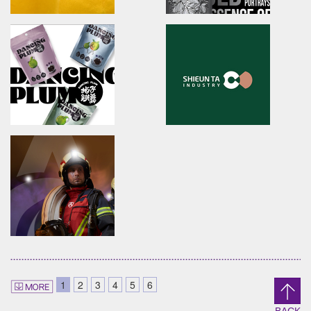
LahQuest
JIU ZHEN NAN
LahQuest
brand identity/packaging
哈囉地球/品牌形象識別/減碳包裝策略/品牌定位
舊振南/品牌識別規範手冊/品牌系
Anko
YUAN LIN FOOD
brand identity/logo design/packaging
brand identity/logo
design/packaging/Digital Ma
安口食品機械/品牌識別/包裝設計/行銷規範
員林食品百年仙草/品牌形象識別/
形象
DANCING PLUM
Shieun_Ta
brand identity/logo design/packaging
brand identity/logo design/p
1
2
3
4
5
6
信義鄉農會/梅子跳舞/產品識別/包裝設計/宣傳影
上森實業/品牌識別/包裝設計/行銷
片