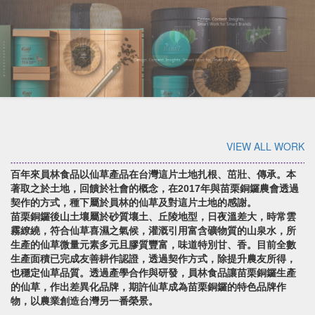
VIEW ALL WORK
百年來員林食品以仙草產品在台灣這片土地扎根、茁壯、傳承。本
著取之於土地，回饋於社會的概念，在2017年與苗栗銅鑼農會透過
契作的方式，種下屬於員林的仙草及對這片土地的感謝。
苗栗銅鑼後山土壤屬於砂質壤土、丘陵地型，日夜溫差大，時常雲
霧繚繞，符合仙草喜濕之氣候，灌溉引用富含礦物質的山泉水，所
生產的仙草微量元素多元且膠質豐富，味道特別甘、香。目前全數
生產面積已完成友善耕作認證，透過契作方式，除提升農友所得，
也穩定仙草品質。透過產學合作與研發，員林食品讓苗栗銅鑼生產
的仙草，作出差異化品牌，期許仙草成為苗栗銅鑼的特色品牌作
物，以農業創造台灣另一番榮景。