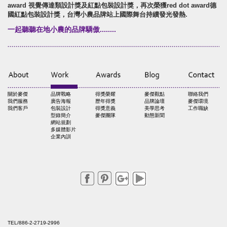
award 視覺傳達類設計獎及紅點包裝設計獎，再次榮獲red dot award德
國紅點包裝設計獎，台灣小農品牌站上國際舞台持續發光發熱.
一起聽聽在地小農的品牌驕傲........
關於麥傑
品牌戰略
得獎榮耀
麥傑觀點
聯絡我們
我們服務
廣告海報
歷年得獎
品牌論壇
麥傑環境
我們客戶
包裝設計
得獎意義
美學思考
工作職缺
型錄簡介
麥傑團隊
動態新聞
網站規劃
多媒體影片
企業內訓
TEL/886-2-2719-2996