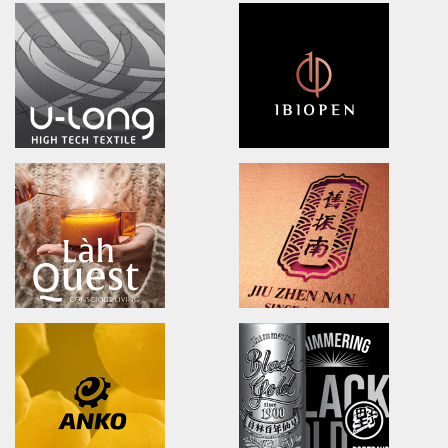
BLACK BRIDGE
DOOVER
logo Design/Packaging Design
Brand Identity.Packaging.Lo
黑橋牌黑豬秘饌/產品識別/包裝設計/LOGO設計
茶裡藏醫/品牌策略/包裝設計/品牌
NA LIAN BADMINTON TEAM
Ching Yuan tea
brand identity/logo design
brand identity/logo design/p
澄涼羽毛球隊/品牌識別形象策略
慈心淨源茶/品牌探索.識別/包裝設
U-long
ibiopen
brand identity/logo design/packaging
brand identity/logo design/p
友良紡織/品牌識別/包裝設計/行銷規範
ibiopen/品牌識別/包裝設計/行銷