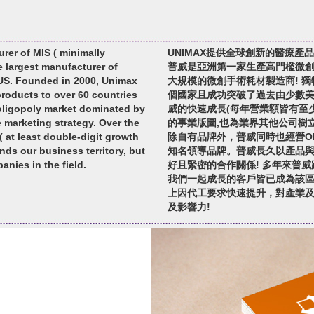
urer of MIS ( minimally
UNIMAX提供全球創新的醫療產
e largest manufacturer of
普威是亞洲第一家生產高門檻微
US. Founded in 2000, Unimax
大規模的微創手術耗材製造商! 獨
roducts to over 60 countries
個國家且成功突破了過去由少數美
oligopoly market dominated by
威的快速成長(每年營業額皆有至
marketing strategy. Over the
的事業版圖,也為業界其他公司樹
( at least double-digit growth
除自有品牌外，普威同時也經營O
nds our business territory, but
知名領導品牌。普威長久以產品
anies in the field.
好且緊密的合作關係! 多年來普
我們一起成長的客戶皆已成為該區
上因代工要求快速提升，對產業
及影響力!