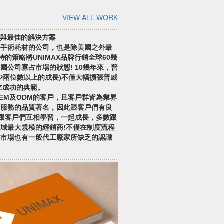
VIEW ALL WORK
品與最佳的解決方案
創手術耗材的公司，也是除美國之外最
特的策略將UNIMAX品牌行銷全球60幾
國公司寡占市場的狀態! 10幾年來，普
少兩位數以上的成長)不僅大幅擴張普威
立成功的典範。
EM及ODM的客戶，且客戶群皆為業界
與服務的品質著名，因此跟客戶們有良
威跟客戶們互相學習，一起成長，多數跟
域最大規模的經銷商!不僅在制度流程
及市場也有一般代工廠家所缺乏的認識